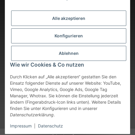
Alle akzeptieren
Konfigurieren
Ablehnen
Wie wir Cookies & Co nutzen
Durch Klicken auf „Alle akzeptieren“ gestatten Sie den
Einsatz folgender Dienste auf unserer Website: YouTube,
Vimeo, Google Analytics, Google Ads, Google Tag
Vertrag widerrufen
Manager, Whotrax. Sie können die Einstellung jederzeit
ändern (Fingerabdruck-Icon links unten). Weitere Details
* Alle Preise inkl. gesetzlicher USt., zzgl.
Versand
. Bei sofort
finden Sie unter
Konfigurieren
und in unserer
verfügbaren Artikeln erfolgt der Versand innerhalb von 24
Datenschutzerklärung
.
Stunden an Werktagen.
Impressum
|
Datenschutz