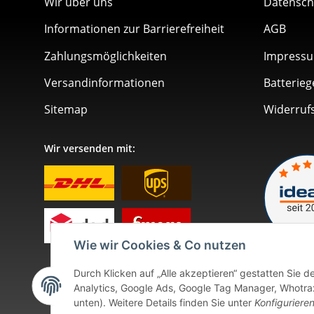
Wir über uns
Datensch
Informationen zur Barrierefreiheit
AGB
Zahlungsmöglichkeiten
Impress
Versandinformationen
Batterieg
Sitemap
Widerruf
Wir versenden mit:
Wie wir Cookies & Co nutzen
Durch Klicken auf „Alle akzeptieren“ gestatten Sie 
Analytics, Google Ads, Google Tag Manager, Whotrax.
unten). Weitere Details finden Sie unter
Konfiguriere