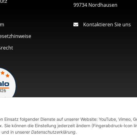
utz
99734 Nordhausen
um
Kontaktieren Sie uns
esetzhinweise
srecht
den Einsatz folgender Dienste auf unserer Website: YouTube, Vimeo, G
Vertrag widerrufen
 Sie können die Einstellung jederzeit ändern (Fingerabdruck-Icon li
n
und in unserer
Datenschutzerklärung
.