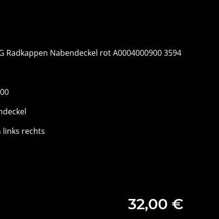
MG Radkappen Nabendeckel rot A0004000900 3594
900
ndeckel
 links rechts
32,00 €