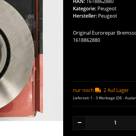
HAN:
1618862880
Kategorie:
Peugeot
Hersteller:
Peugeot
Original Eurorepar Bremssc
1618862880
nur noch
2 Auf Lager
Lieferzeit:
1 - 3 Werktage
(DE - Ausla