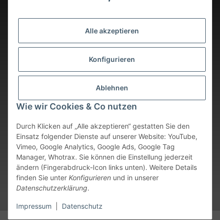
Alle akzeptieren
Konfigurieren
Ablehnen
Wie wir Cookies & Co nutzen
Durch Klicken auf „Alle akzeptieren“ gestatten Sie den
Einsatz folgender Dienste auf unserer Website: YouTube,
Vimeo, Google Analytics, Google Ads, Google Tag
Vertrag widerrufen
Manager, Whotrax. Sie können die Einstellung jederzeit
ändern (Fingerabdruck-Icon links unten). Weitere Details
* Alle Preise inkl. gesetzlicher USt., zzgl.
Versand
. Bei sofort
finden Sie unter
Konfigurieren
und in unserer
verfügbaren Artikeln erfolgt der Versand innerhalb von 24
Datenschutzerklärung
.
Stunden an Werktagen.
Impressum
|
Datenschutz