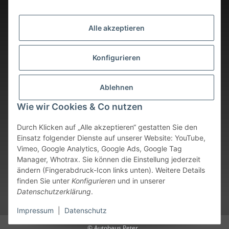
Alle akzeptieren
Konfigurieren
Ablehnen
Wie wir Cookies & Co nutzen
Durch Klicken auf „Alle akzeptieren“ gestatten Sie den
Einsatz folgender Dienste auf unserer Website: YouTube,
Vimeo, Google Analytics, Google Ads, Google Tag
Vertrag widerrufen
Manager, Whotrax. Sie können die Einstellung jederzeit
ändern (Fingerabdruck-Icon links unten). Weitere Details
* Alle Preise inkl. gesetzlicher USt., zzgl.
Versand
. Bei sofort
finden Sie unter
Konfigurieren
und in unserer
verfügbaren Artikeln erfolgt der Versand innerhalb von 24
Datenschutzerklärung
.
Stunden an Werktagen.
Impressum
|
Datenschutz
© Autohaus Peter