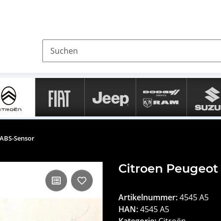
 ABS-Sensor
Citroen Peugeot
Artikelnummer:
4545 A5
HAN:
4545 A5
Kategorie:
Citroën