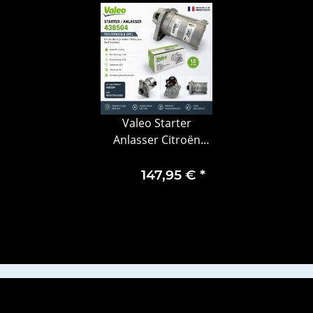
Valeo Starter
Anlasser Citroën
Berlingo Kasten
Multispace Opel
147,95 €
*
Crossland 438504