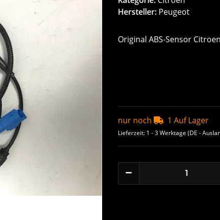
Hersteller:
Peugeot
Original ABS-Sensor Citroe
nur noch
1 Auf Lager
Lieferzeit:
1 - 3 Werktage
(DE - Ausla