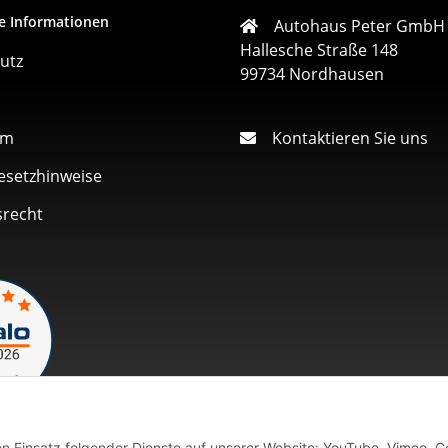
e Informationen
Autohaus Peter GmbH
Hallesche Straße 148
utz
99734 Nordhausen
um
Kontaktieren Sie uns
esetzhinweise
srecht
den Einsatz folgender Dienste auf unserer Website: YouTube, Vimeo, G