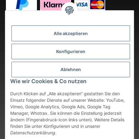
Alle akzeptieren
Konfigurieren
Ablehnen
Wie wir Cookies & Co nutzen
Durch Klicken auf „Alle akzeptieren“ gestatten Sie den
Einsatz folgender Dienste auf unserer Website: YouTube,
Vimeo, Google Analytics, Google Ads, Google Tag
Vertrag widerrufen
Manager, Whotrax. Sie können die Einstellung jederzeit
ändern (Fingerabdruck-Icon links unten). Weitere Details
* Alle Preise inkl. gesetzlicher USt., zzgl.
Versand
. Bei sofort
finden Sie unter
Konfigurieren
und in unserer
verfügbaren Artikeln erfolgt der Versand innerhalb von 24
Datenschutzerklärung
.