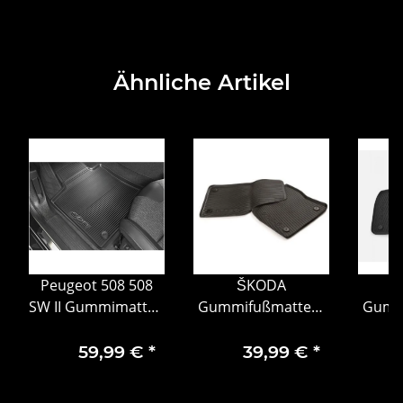
Ähnliche Artikel
Peugeot 508 508
ŠKODA
SW II Gummimatten
Gummifußmatten-
Gumm
Fußmatten
Set, 2-teilig, vorne
Set, 2
1690515180
Kodiaq 566061502A
5
59,99 €
*
39,99 €
*
g