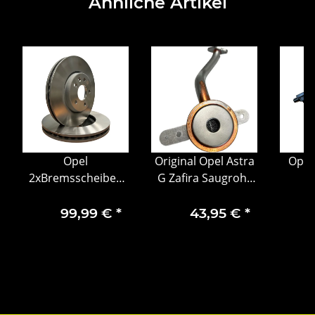
Ähnliche Artikel
Opel
Original Opel Astra
Opel
2xBremsscheiben
G Zafira Saugrohr
I
vorne Ø 276 mm für
Ölpumpe
Zünd
Astra K |
Ölpumpenschlauch
9
99,99 €
*
43,95 €
*
Innenbelüftet |
24438219
OEM 13515906