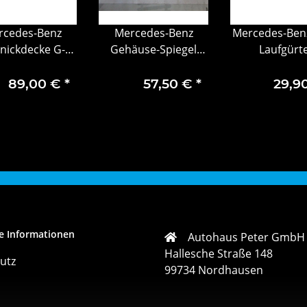
rcedes-Benz
Mercedes-Benz
Mercedes-Ben
knickdecke G-
Gehäuse-Spiegel
Laufgürte
sse titangrau
Fahrerseite
rau, Polyester
A0008101479
89,00 €
*
57,50 €
*
29,9
e Informationen
Autohaus Peter GmbH
Hallesche Straße 148
utz
99734 Nordhausen