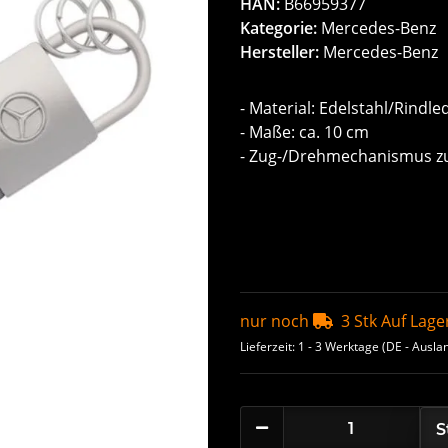
HAN:
B66959377
Kategorie:
Mercedes-Benz
Hersteller:
Mercedes-Benz
- Material: Edelstahl/Rindle
- Maße: ca. 10 cm
- Zug-/Drehmechanismus z
nur noch
3 Stk Auf Lage
Lieferzeit:
1 - 3 Werktage
(DE - Ausla
S