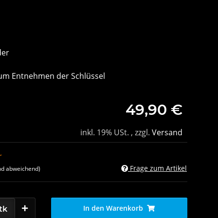
der
um Entnehmen der Schlüssel
49,90 €
inkl. 19% USt. , zzgl.
Versand
r
Frage zum Artikel
nd abweichend)
In den Warenkorb
tk