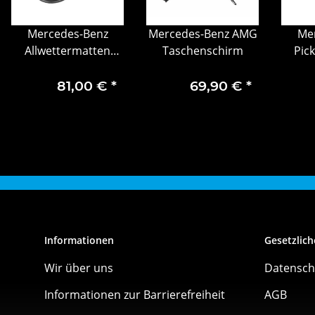
Mercedes-Benz
Mercedes-Benz AMG
Me
Allwettermatten
Taschenschirm
Pic
Dynamic Squares,
Kla
Fahrer-/Beifahrermatte,
hellg
81,00 €
*
69,90 €
*
2-teilig
Informationen
Gesetzlich
Wir über uns
Datensch
Informationen zur Barrierefreiheit
AGB