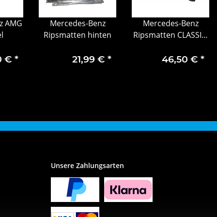
z AMG
Mercedes-Benz
Mercedes-Benz
l
Ripsmatten hinten
Ripsmatten CLASSIC,
Fahrer-/Beifahrermatte
2-teilig
0 €
*
21,99 €
*
46,50 €
*
Unsere Zahlungsarten