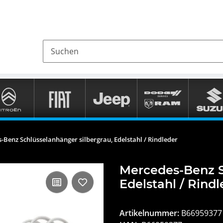
-Benz Schlüsselanhänger silbergrau, Edelstahl / Rindleder
Mercedes-Benz S
Edelstahl / Rind
Artikelnummer:
B66959377