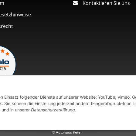
um
Kontaktieren Sie uns
esetzhinweise
srecht
den Einsatz folgender Dienste auf unserer Website: YouTube, Vimeo, G
Vertrag widerrufen
 Sie können die Einstellung jederzeit ändern (Fingerabdruck-Icon li
n
und in unserer
Datenschutzerklärung
.
fort verfügbaren Artikeln erfolgt der Versand innerhalb von 24 Stu
© Autohaus Peter