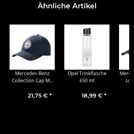
Ähnliche Artikel
Mercedes-Benz
Opel Trinkflasche
Merce
Collection Cap MB
650 ml
sch
Classic Collection
B
Herren Cap navy
21,75 €
*
18,99 €
*
Baumwolle