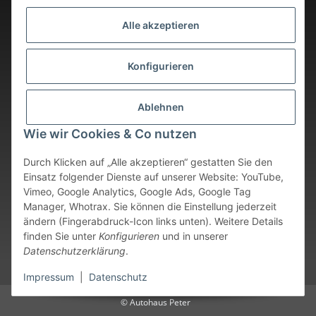
Alle akzeptieren
Konfigurieren
Ablehnen
Wie wir Cookies & Co nutzen
Durch Klicken auf „Alle akzeptieren“ gestatten Sie den
Einsatz folgender Dienste auf unserer Website: YouTube,
Vimeo, Google Analytics, Google Ads, Google Tag
Vertrag widerrufen
Manager, Whotrax. Sie können die Einstellung jederzeit
ändern (Fingerabdruck-Icon links unten). Weitere Details
* Alle Preise inkl. gesetzlicher USt., zzgl.
Versand
. Bei sofort
finden Sie unter
Konfigurieren
und in unserer
verfügbaren Artikeln erfolgt der Versand innerhalb von 24
Datenschutzerklärung
.
Stunden an Werktagen.
Impressum
|
Datenschutz
© Autohaus Peter