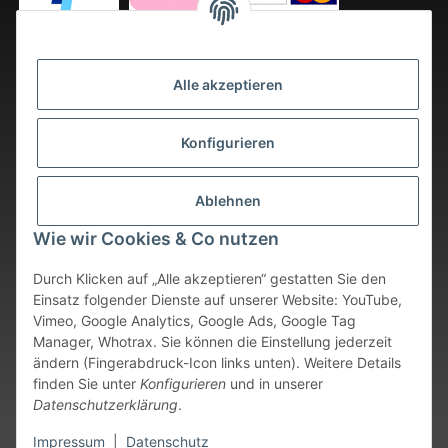
Alle akzeptieren
Konfigurieren
Ablehnen
Wie wir Cookies & Co nutzen
Durch Klicken auf „Alle akzeptieren“ gestatten Sie den
Einsatz folgender Dienste auf unserer Website: YouTube,
Vimeo, Google Analytics, Google Ads, Google Tag
Vertrag widerrufen
Manager, Whotrax. Sie können die Einstellung jederzeit
ändern (Fingerabdruck-Icon links unten). Weitere Details
* Alle Preise inkl. gesetzlicher USt., zzgl.
Versand
. Bei sofort
finden Sie unter
Konfigurieren
und in unserer
verfügbaren Artikeln erfolgt der Versand innerhalb von 24
Datenschutzerklärung
.
Stunden an Werktagen.
Impressum
|
Datenschutz