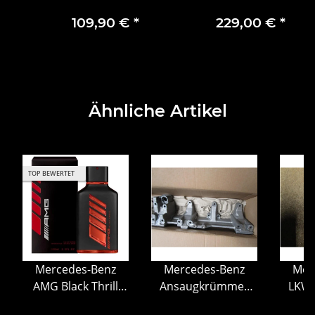
24h Nürburgring 2024
C190
109,90 €
*
229,00 €
*
Ähnliche Artikel
TOP BEWERTET
Mercedes-Benz
Mercedes-Benz
Mer
AMG Black Thrill
Ansaugkrümmer
LKW 
EdP 100 ml Parfüm
Kühlmittel
Al