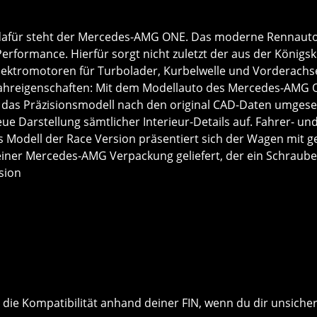
? dafür steht der Mercedes-AMG ONE. Das moderne Rennauto 
e Performance. Hierfür sorgt nicht zuletzt der aus der Kön
Elektromotoren für Turbolader, Kurbelwelle und Vorderachs
ahreigenschaften: Mit dem Modellauto des Mercedes-AMG ON
 das Präzisionsmodell nach den original CAD-Daten umgeset
reue Darstellung sämtlicher Interieur-Details auf. Fahrer- u
s Modell der Race Version präsentiert sich der Wagen mit ge
 einer Mercedes-AMG Verpackung geliefert, der ein Schraub
sion
n die Kompatibilität anhand deiner FIN, wenn du dir unsicher 