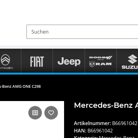
s-Benz AMG ONE C298
Mercedes-Benz
Artikelnummer:
B66961042
HAN:
B66961042
Kategorie:
Mercedes-Benz