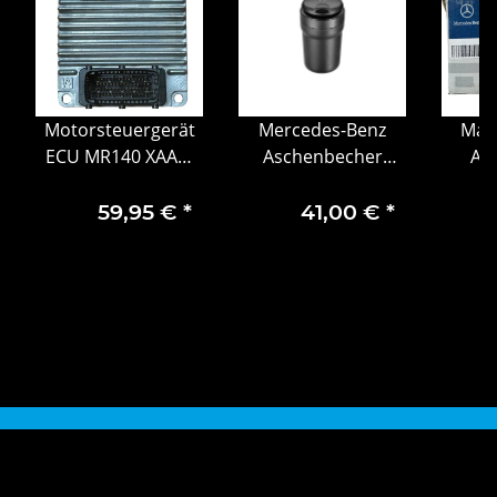
Motorsteuergerät
Mercedes-Benz
Mag
ECU MR140 XAAM
Aschenbecher
An
MR140 Chevrolet
schwarz matt
Merce
12211659
Kunststoff
C117 
59,95 €
*
41,00 €
*