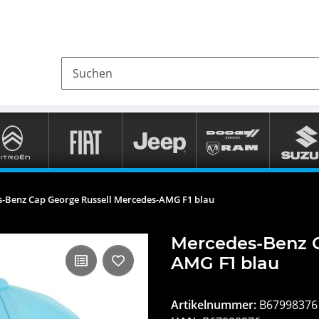
-Benz Cap George Russell Mercedes-AMG F1 blau
Mercedes-Benz C
AMG F1 blau
Artikelnummer:
B67998376