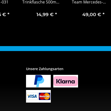
-031
Trinkflasche 500ml
Team Mercedes-
Aluminiumflasche
AMG F1 türkis
mit graviertem Logo
Polyester (recycelt)
5 €
*
14,99 €
*
49,00 €
*
6002351500
Unsere Zahlungsarten