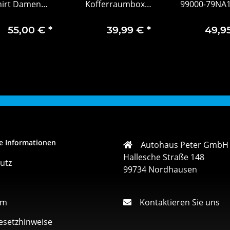
hirt Damen
Kofferraumbox
99000-79NA1
cedes-AMG F1
Aufbewahrungsbox
ade by
7T0061104
55,00 €
*
39,99 €
*
49,9
adidas
e Informationen
Autohaus Peter GmbH
Hallesche Straße 148
utz
99734 Nordhausen
um
Kontaktieren Sie uns
esetzhinweise