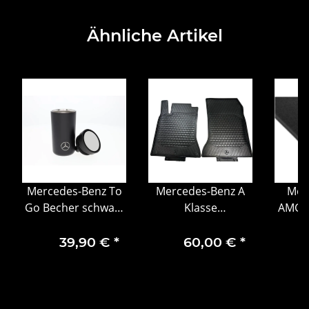
Ähnliche Artikel
Mercedes-Benz To
Mercedes-Benz A
Mer
Go Becher schwarz
Klasse
AMG F
Edelstahl/Polypropylen
Allwettermatten
Kurzs
Stelton 200 ml
Fahrer-/Beifahrerseite,
Satz
39,90 €
*
60,00 €
*
2-teilig
gest