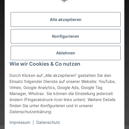
Alle akzeptieren
Konfigurieren
Ablehnen
Wie wir Cookies & Co nutzen
Durch Klicken auf „Alle akzeptieren“ gestatten Sie den
Einsatz folgender Dienste auf unserer Website: YouTube,
Vimeo, Google Analytics, Google Ads, Google Tag
Vertrag widerrufen
Manager, Whotrax. Sie können die Einstellung jederzeit
ändern (Fingerabdruck-Icon links unten). Weitere Details
* Alle Preise inkl. gesetzlicher USt., zzgl.
Versand
. Bei sofort
finden Sie unter
Konfigurieren
und in unserer
verfügbaren Artikeln erfolgt der Versand innerhalb von 24
Datenschutzerklärung
.
Stunden an Werktagen.
Impressum
|
Datenschutz