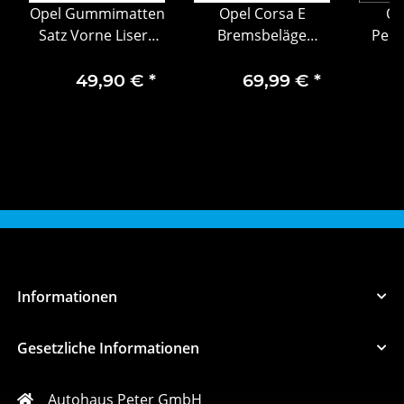
Opel Gummimatten
Opel Corsa E
Or
Satz Vorne Lisere
Bremsbeläge
Peug
Jaune Gelb ROCKS-E
Bremsbelagsatz
Brems
vorne 1684934180
16
49,90 €
*
69,99 €
*
Informationen
Gesetzliche Informationen
Autohaus Peter GmbH