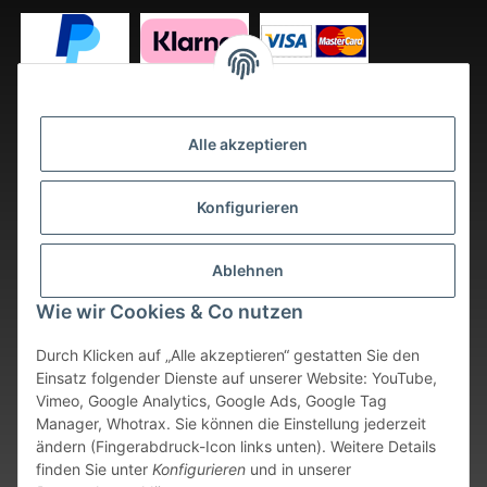
Alle akzeptieren
Konfigurieren
Ablehnen
Wie wir Cookies & Co nutzen
Durch Klicken auf „Alle akzeptieren“ gestatten Sie den
Einsatz folgender Dienste auf unserer Website: YouTube,
Vimeo, Google Analytics, Google Ads, Google Tag
Vertrag widerrufen
Manager, Whotrax. Sie können die Einstellung jederzeit
ändern (Fingerabdruck-Icon links unten). Weitere Details
* Alle Preise inkl. gesetzlicher USt., zzgl.
Versand
. Bei sofort
finden Sie unter
Konfigurieren
und in unserer
verfügbaren Artikeln erfolgt der Versand innerhalb von 24