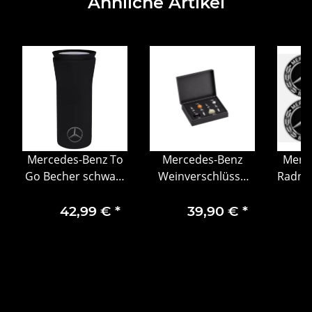
Ähnliche Artikel
Mercedes-Benz To
Mercedes-Benz
Merce
Go Becher schwarz
Weinverschlüsse
Radna
/ silberfarben,
gebraucht, 4er-Set
Lo
Edelstahl /
42,99 €
*
39,90 €
*
Kunststoff, 350 ml,
eva solo