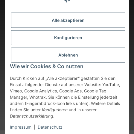
Alle akzeptieren
Konfigurieren
Ablehnen
Wie wir Cookies & Co nutzen
Durch Klicken auf „Alle akzeptieren“ gestatten Sie den
Einsatz folgender Dienste auf unserer Website: YouTube,
Vimeo, Google Analytics, Google Ads, Google Tag
Vertrag widerrufen
Manager, Whotrax. Sie können die Einstellung jederzeit
ändern (Fingerabdruck-Icon links unten). Weitere Details
* Alle Preise inkl. gesetzlicher USt., zzgl.
Versand
. Bei sofort
finden Sie unter
Konfigurieren
und in unserer
verfügbaren Artikeln erfolgt der Versand innerhalb von 24
Datenschutzerklärung
.
Stunden an Werktagen.
Impressum
|
Datenschutz