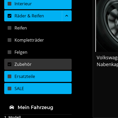
Interieur
Räder & Reifen
Reifen
Kompletträder
Felgen
Volkswag
Nabenkap
Zubehör
Felge mi
Ersatzteile
Logo im F
0000712
SALE
Mein Fahrzeug
1. Modell