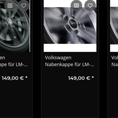
en
Volkswagen
Vo
pe für LM-
Nabenkappe für LM-
Na
t stehendem
Felge mit stehendem
Fe
149,00 €
*
149,00 €
*
ahrbetrieb
Logo im Fahrbetrieb
Lo
13D
000071213E
00