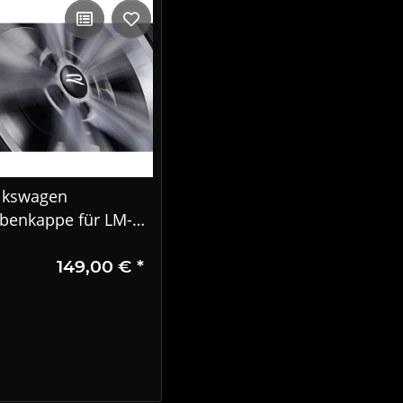
lkswagen
benkappe für LM-
lge mit stehendem
149,00 €
*
go im Fahrbetrieb
0071213F