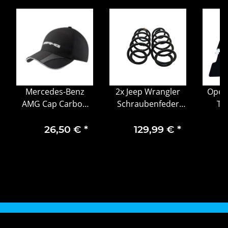
Mercedes-Benz
2x Jeep Wrangler
Opel
AMG Cap Carbon
Schraubenfeder
Te
zwarte honkbalpet
68253600AA
Fuß
B66952706 OEM
16
26,50 €
*
129,99 €
*