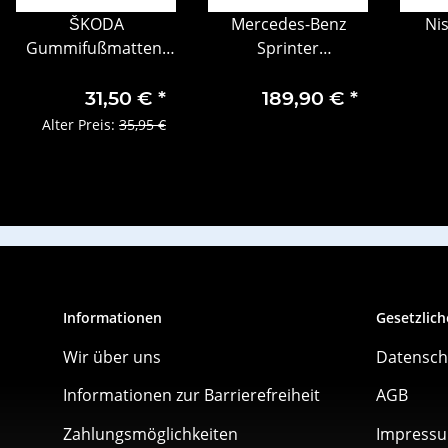
ŠKODA
Mercedes-Benz
Ni
Gummifußmatten-
Sprinter
Set, 2-teilig, Kamiq
Regensensor
B
vorn
Lichtsensor Module
Bre
31,50 €
*
189,90 €
*
A2539009309
vorn
Alter Preis:
35,95 €
Informationen
Gesetzlich
Wir über uns
Datensch
Informationen zur Barrierefreiheit
AGB
Zahlungsmöglichkeiten
Impress