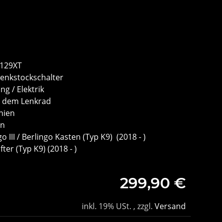
0129XT
Lenkstockschalter
g / Elektrik
r dem Lenkrad
nien
ën
o III / Berlingo Kasten (Typ K9) (2018 - )
fter (Typ K9) (2018 - )
299,90 €
inkl. 19% USt. , zzgl.
Versand