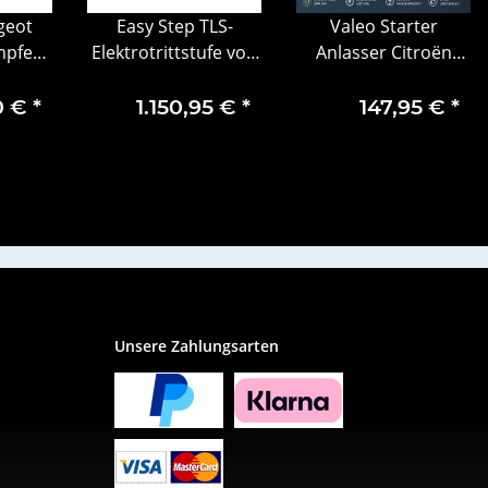
geot
Easy Step TLS-
Valeo Starter
mpfer
Elektrotrittstufe von
Anlasser Citroën
rne
Step Concep
Berlingo Kasten
TLS600N2018-2495
Multispace Opel
0 €
*
1.150,95 €
*
147,95 €
*
Crossland 438504
Unsere Zahlungsarten