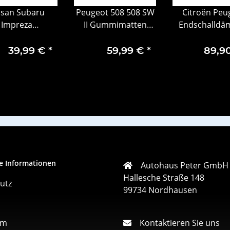
ssan Subaru
Peugeot 508 508 SW
Citroën Peu
Impreza
II Gummimatten
Endschalldä
remsbeläge
Fußmatten
Auspuff vo
msbelagsatz
1690515180
1730.85
39,99 €
*
59,99 €
*
89,9
e 26296FE090
e Informationen
Autohaus Peter GmbH
Hallesche Straße 148
utz
99734 Nordhausen
um
Kontaktieren Sie uns