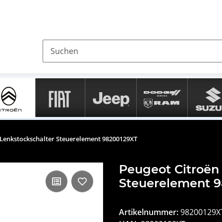
 Lenkstockschalter Steuerelement 98200129XT
Peugeot Citroën
Steuerelement 
Artikelnummer:
98200129X