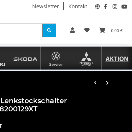
Newsletter
Kontakt
0,00 €
 Lenkstockschalter
98200129XT
T