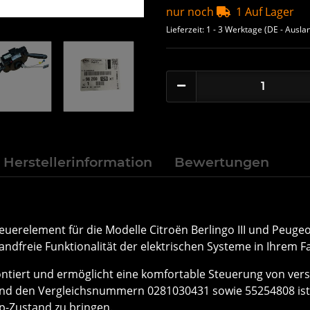
nur noch
1 Auf Lager
Lieferzeit:
1 - 3 Werktage
(DE - Ausla
Herstellerinformation
Bewertungen
uerelement für die Modelle Citroën Berlingo III und Peugeot 
andfreie Funktionalität der elektrischen Systeme in Ihrem F
tiert und ermöglicht eine komfortable Steuerung von versc
d den Vergleichsnummern 0281030431 sowie 55254808 ist di
op-Zustand zu bringen.