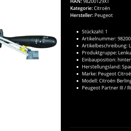
HAN:
98200129XT
Kategorie:
Citroën
Hersteller:
Peugeot
Stückzahl: 1
Artikelnummer: 9820
Artikelbeschreibung: 
Produktgruppe: Lenkun
Einbauposition: hinte
Herstellungsland: Spa
Marke: Peugeot Citro
Modell: Citroën Berling
Peugeot Partner III / Ri