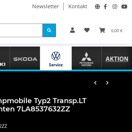
Newsletter
Kontakt
0,00 €
pmobile Typ2 Transp.LT
 unten 7LA8537632ZZ
2ZZ