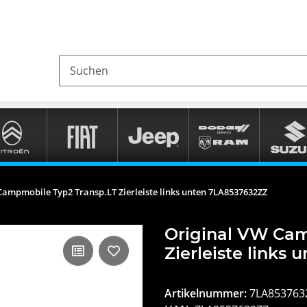
Campmobile Typ2 Transp.LT Zierleiste links unten 7LA8537632ZZ
Original VW Cam
Zierleiste links
Artikelnummer:
7LA853763