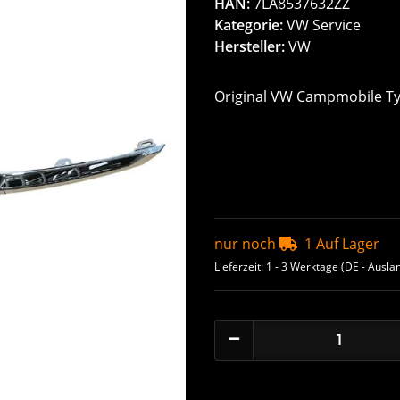
HAN:
7LA8537632ZZ
Kategorie:
VW Service
Hersteller:
VW
Original VW Campmobile Typ
nur noch
1 Auf Lager
Lieferzeit:
1 - 3 Werktage
(DE - Ausla