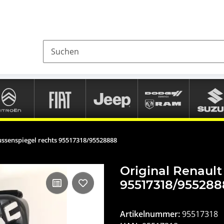
ussenspiegel rechts 95517318/95528888
Original Renault
95517318/95528
Artikelnummer:
95517318