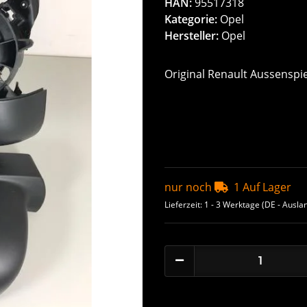
HAN:
95517318
Kategorie:
Opel
Hersteller:
Opel
Original Renault Aussenspi
nur noch
1 Auf Lager
Lieferzeit:
1 - 3 Werktage
(DE - Ausla