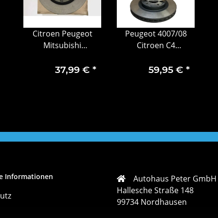
Citroen Peugeot
Peugeot 4007/08
Mitsubishi
Citroen C4
Bremsscheibe
Bremsscheiben Vorn
Vorderachse
Belüftet 1610623080
37,99 €
*
59,95 €
*
e Informationen
Autohaus Peter GmbH
Hallesche Straße 148
utz
99734 Nordhausen