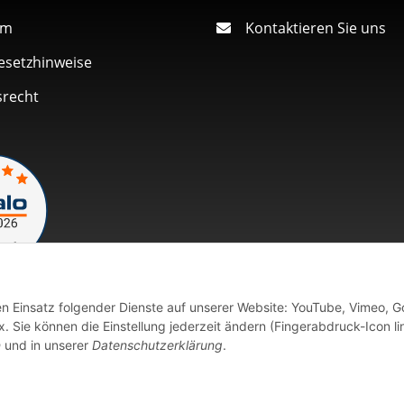
um
Kontaktieren Sie uns
esetzhinweise
srecht
den Einsatz folgender Dienste auf unserer Website: YouTube, Vimeo, G
Vertrag widerrufen
 Sie können die Einstellung jederzeit ändern (Fingerabdruck-Icon li
n
und in unserer
Datenschutzerklärung
.
fort verfügbaren Artikeln erfolgt der Versand innerhalb von 24 Stu