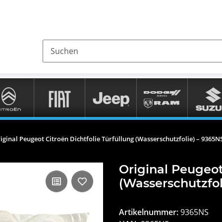
iginal Peugeot Citroën Dichtfolie Türfüllung (Wasserschutzfolie) – 9365N
Original Peugeot
(Wasserschutzfol
Artikelnummer:
9365NS