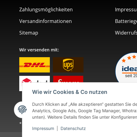
Zahlungsmöglichkeiten
Impress
Versandinformationen
Batterieg
Sitemap
Widerruf
Wir versenden mit:
Wie wir Cookies & Co nutzen
Durch Klicken auf „Alle akzeptieren“ gestatten Sie 
Analytics, Google Ads, Google Tag Manager, Whotrax.
unten). Weitere Details finden Sie unter
Konfiguriere
* Alle Preise inkl. gesetzlicher USt., zzgl.
Versand
. Bei so
Impressum
|
Datenschutz