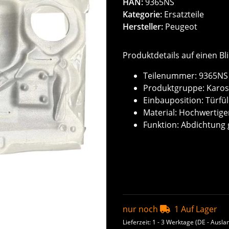
HAN:
9365NS
Kategorie:
Ersatzteile
Hersteller:
Peugeot
Produktdetails auf einen Bli
Teilenummer: 9365NS 
Produktgruppe: Karos
Einbauposition: Türfül
Material: Hochwertiger
Funktion: Abdichtung
nur noch
1 Auf Lager
Lieferzeit:
1 - 3 Werktage
(DE - Ausla