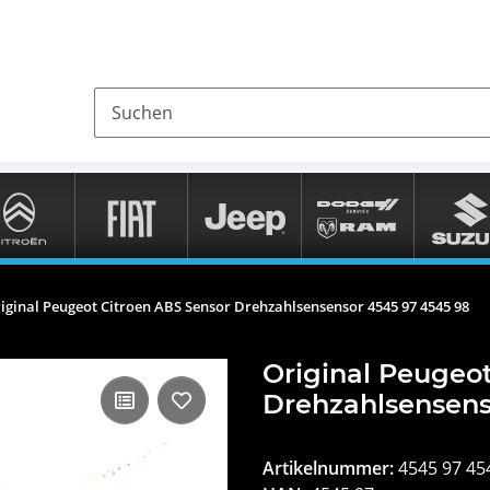
iginal Peugeot Citroen ABS Sensor Drehzahlsensensor 4545 97 4545 98
Original Peugeo
Drehzahlsensens
Artikelnummer:
4545 97 45