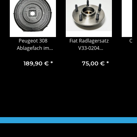
Peugeot 308
Fiat Radlagersatz
Ope
Ablagefach im
V33-0204
Kofferraum
K52009867AB
Wa
Kofferraumschale
Kühl
189,90 €
*
75,00 €
*
9844679180
98