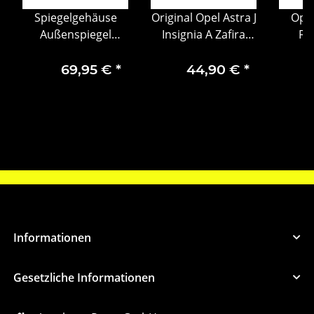
Spiegelgehäuse
Original Opel Astra J
Opel
Außenspiegel
Insignia A Zafira
Fro
Komplett vorne
Zylinderkopfdichtung
Insi
links Astra Corsa
55574906
2013 F
69,95 €
*
44,90 €
*
Insignia 96546781
Kü
00
Informationen
Gesetzliche Informationen