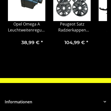
Opel Omega A
Peugeot Satz
Leuchtweitenregulierung
Radzierkappen
St
r
90458286
(Radkappen) 15-Zoll
Sc
1611309380
(Zierl
38,99 €
*
104,99 €
*
Informationen