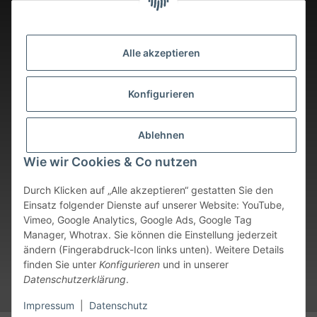
Alle akzeptieren
Konfigurieren
Ablehnen
Wie wir Cookies & Co nutzen
Durch Klicken auf „Alle akzeptieren“ gestatten Sie den
Einsatz folgender Dienste auf unserer Website: YouTube,
Vimeo, Google Analytics, Google Ads, Google Tag
Vertrag widerrufen
Manager, Whotrax. Sie können die Einstellung jederzeit
ändern (Fingerabdruck-Icon links unten). Weitere Details
* Alle Preise inkl. gesetzlicher USt., zzgl.
Versand
. Bei sofort
finden Sie unter
Konfigurieren
und in unserer
verfügbaren Artikeln erfolgt der Versand innerhalb von 24
Datenschutzerklärung
.
Stunden an Werktagen.
Impressum
|
Datenschutz