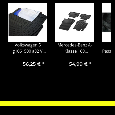
Volkswagen 5
Mercedes-Benz A-
g1061500 a82 V
Klasse 169
Passf
Allwetter
Allwettermatten
G
Fußmatten
CLASSIC 4-teilig
56,25 €
*
54,99 €
*
B66688629
gebraucht