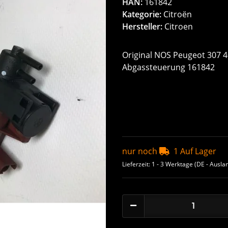
HAN:
161842
Kategorie:
Citroën
Hersteller:
Citroen
Original NOS Peugeot 307 
Abgassteuerung 161842
nur noch
1 Auf Lager
Lieferzeit:
1 - 3 Werktage
(DE - Ausla