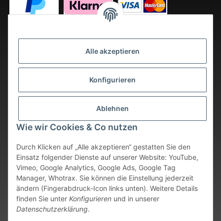
Alle akzeptieren
Konfigurieren
Ablehnen
Wie wir Cookies & Co nutzen
Durch Klicken auf „Alle akzeptieren“ gestatten Sie den
Einsatz folgender Dienste auf unserer Website: YouTube,
Vimeo, Google Analytics, Google Ads, Google Tag
Vertrag widerrufen
Manager, Whotrax. Sie können die Einstellung jederzeit
ändern (Fingerabdruck-Icon links unten). Weitere Details
* Alle Preise inkl. gesetzlicher USt., zzgl.
Versand
. Bei sofort
finden Sie unter
Konfigurieren
und in unserer
verfügbaren Artikeln erfolgt der Versand innerhalb von 24
Datenschutzerklärung
.
Stunden an Werktagen.