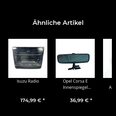
Ähnliche Artikel
Isuzu Radio
Opel Corsa E
Innenspiegel
Abf
Rückspiegel
M
schwarz 13481121
Asc
174,99 €
*
36,99 €
*
Get
00