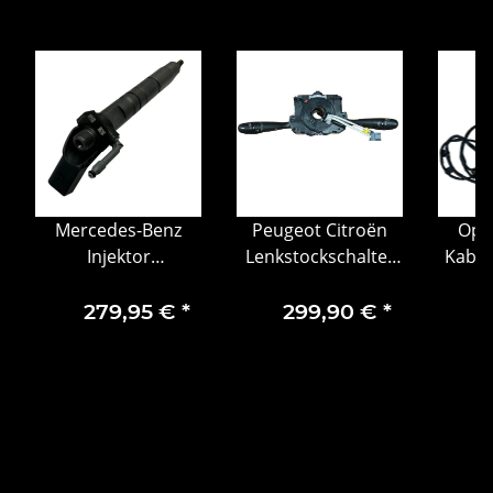
Mercedes-Benz
Peugeot Citroën
Ope
Injektor
Lenkstockschalter
Kabel
Einspritzdüse A220
Steuerelement
Heck
Diesel 2.1 CDI
98200129XT
Ei
279,95 €
*
299,90 €
*
A651070298987
3