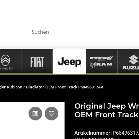
gler Rubicon / Gladiator OEM Front Track P68496317AA
Original Jeep Wr
OEM Front Trac
Artikelnummer:
P68496317