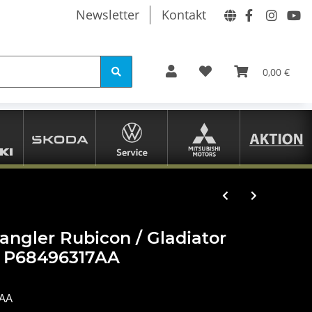
Newsletter
Kontakt
0,00 €
angler Rubicon / Gladiator
k P68496317AA
AA