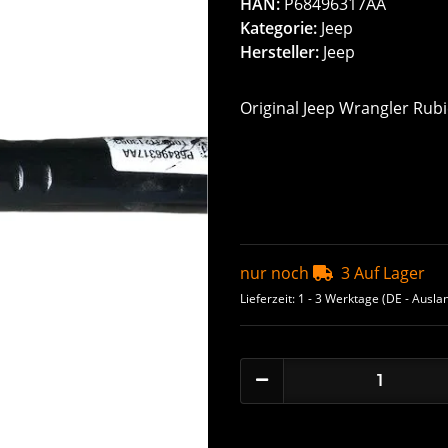
HAN:
P68496317AA
Kategorie:
Jeep
Hersteller:
Jeep
Original Jeep Wrangler Rub
nur noch
3 Auf Lager
Lieferzeit:
1 - 3 Werktage
(DE - Ausla