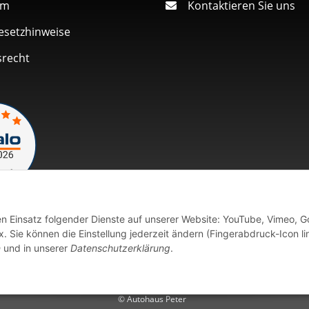
um
Kontaktieren Sie uns
esetzhinweise
srecht
den Einsatz folgender Dienste auf unserer Website: YouTube, Vimeo, G
Vertrag widerrufen
 Sie können die Einstellung jederzeit ändern (Fingerabdruck-Icon li
n
und in unserer
Datenschutzerklärung
.
fort verfügbaren Artikeln erfolgt der Versand innerhalb von 24 Stu
© Autohaus Peter