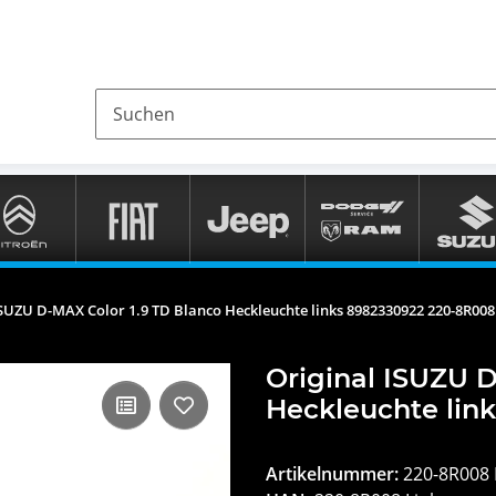
ISUZU D-MAX Color 1.9 TD Blanco Heckleuchte links 8982330922 220-8R008
Original ISUZU D
Heckleuchte lin
Artikelnummer:
220-8R008 