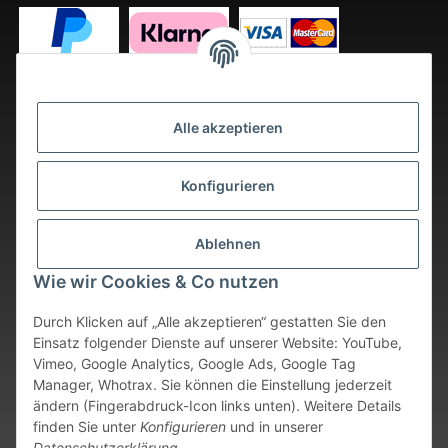
Alle akzeptieren
Konfigurieren
Ablehnen
Wie wir Cookies & Co nutzen
Durch Klicken auf „Alle akzeptieren“ gestatten Sie den
Einsatz folgender Dienste auf unserer Website: YouTube,
Vimeo, Google Analytics, Google Ads, Google Tag
Vertrag widerrufen
Manager, Whotrax. Sie können die Einstellung jederzeit
ändern (Fingerabdruck-Icon links unten). Weitere Details
* Alle Preise inkl. gesetzlicher USt., zzgl.
Versand
. Bei sofort
finden Sie unter
Konfigurieren
und in unserer
verfügbaren Artikeln erfolgt der Versand innerhalb von 24
Datenschutzerklärung
.