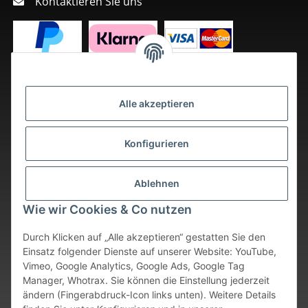
Kontaktieren Sie uns
Alle akzeptieren
Konfigurieren
Ablehnen
Wie wir Cookies & Co nutzen
Durch Klicken auf „Alle akzeptieren“ gestatten Sie den
Einsatz folgender Dienste auf unserer Website: YouTube,
Vimeo, Google Analytics, Google Ads, Google Tag
Vertrag widerrufen
Manager, Whotrax. Sie können die Einstellung jederzeit
ändern (Fingerabdruck-Icon links unten). Weitere Details
* Alle Preise inkl. gesetzlicher USt., zzgl.
Versand
. Bei sofort