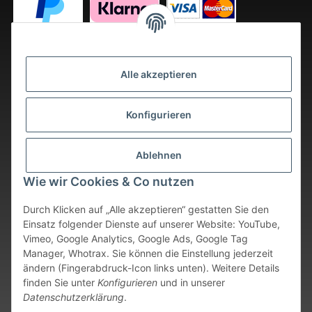
Alle akzeptieren
Konfigurieren
Ablehnen
Wie wir Cookies & Co nutzen
Durch Klicken auf „Alle akzeptieren“ gestatten Sie den
Einsatz folgender Dienste auf unserer Website: YouTube,
Vimeo, Google Analytics, Google Ads, Google Tag
Vertrag widerrufen
Manager, Whotrax. Sie können die Einstellung jederzeit
ändern (Fingerabdruck-Icon links unten). Weitere Details
* Alle Preise inkl. gesetzlicher USt., zzgl.
Versand
. Bei sofort
finden Sie unter
Konfigurieren
und in unserer
verfügbaren Artikeln erfolgt der Versand innerhalb von 24
Datenschutzerklärung
.
Stunden an Werktagen.