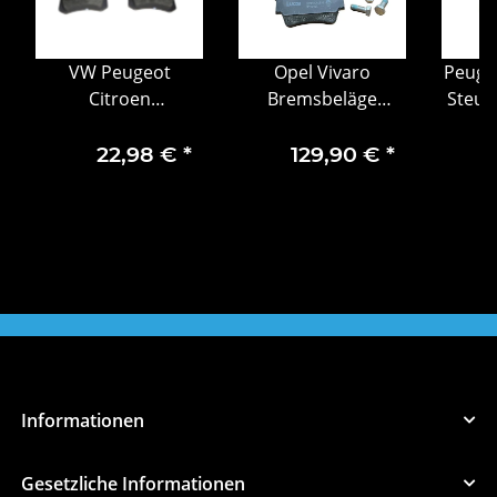
VW Peugeot
Opel Vivaro
Peuge
l
Citroen
Bremsbeläge
Steue
Bremsbelagsatz
Bremsbelagsatz
16
hinten 425108
hinten 93192389
22,98 €
*
129,90 €
*
Informationen
Gesetzliche Informationen