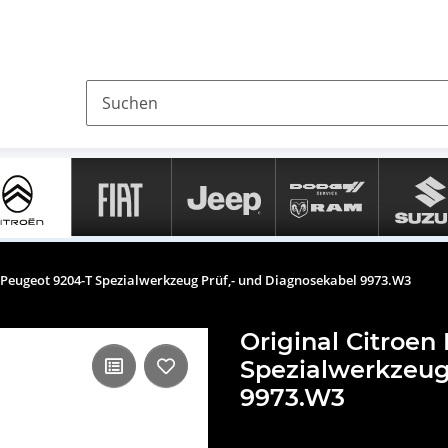
 Peugeot 9204-T Spezialwerkzeug Prüf,- und Diagnosekabel 9973.W3
Original Citroen
Spezialwerkzeug
9973.W3