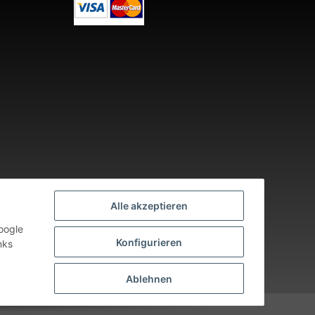
Alle akzeptieren
oogle
Konfigurieren
nks
nden an Werktagen.
Ablehnen