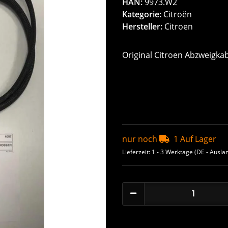
HAN:
9973.W2
Kategorie:
Citroën
Hersteller:
Citroen
Original Citroen Abzweigka
nur noch
1 Auf Lager
Lieferzeit:
1 - 3 Werktage
(DE - Ausla