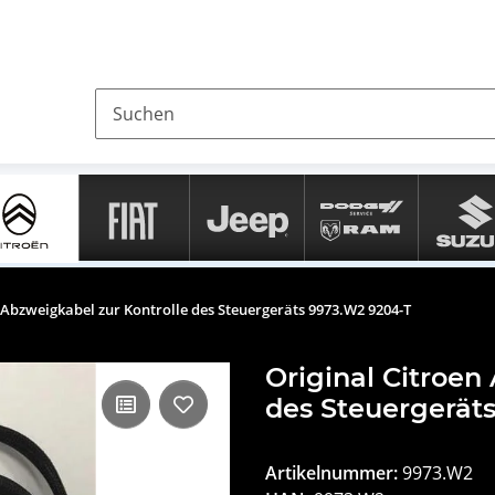
 Abzweigkabel zur Kontrolle des Steuergeräts 9973.W2 9204-T
Original Citroen
des Steuergerät
Artikelnummer:
9973.W2