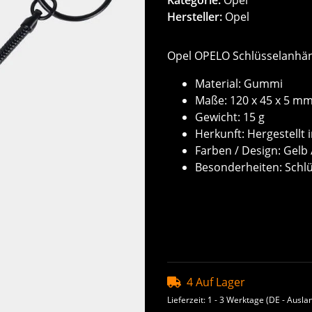
Hersteller:
Opel
Opel OPELO Schlüsselanhä
Material: Gummi
Maße: 120 x 45 x 5 m
Gewicht: 15 g
Herkunft: Hergestellt 
Farben / Design: Gelb
Besonderheiten: Schlüs
4 Auf Lager
Lieferzeit:
1 - 3 Werktage
(DE - Ausla