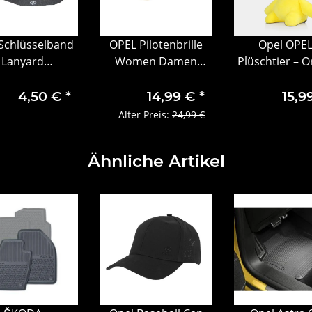
Schlüsselband
OPEL Pilotenbrille
Opel OPE
Lanyard
Women Damen
Plüschtier – O
üsselanhänger
Sonnenbrille
Kids Collec
schwarz
Maskottch
4,50 €
*
14,99 €
*
15,9
(1322014
Alter Preis:
24,99 €
Ähnliche Artikel