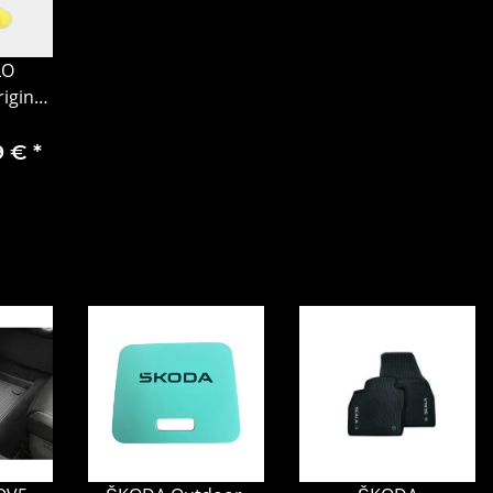
LO
riginal
tion
en
9 €
*
7)