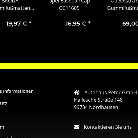
ŠKODA
Opel Baseball Cap
Opel Astra
ifußmatten-
OC11605
Gummifußma
2-teilig, vorne
Satz Vorne u. 
raucht ohne
19,97 €
*
16,95 €
*
69,0
erpackung
e Informationen
Autohaus Peter GmbH
Hallesche Straße 148
utz
99734 Nordhausen
um
Kontaktieren Sie uns