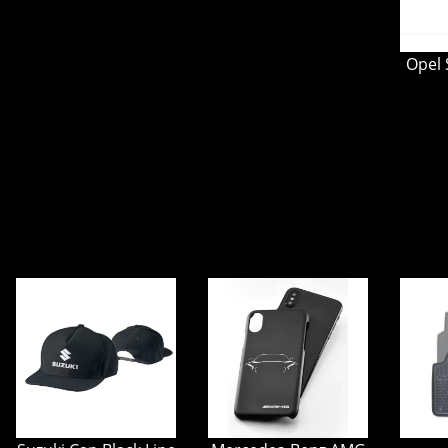
Opel 
Schl