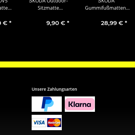
 OV5
ŠKODA Outdoor-
ŠKODA
tten
Sitzmatte
Gummifußmatten-
Hinten
Schaumkissen
Set 2-teilig vorne
6U0069636
Scala Schrift weiß
0 €
*
9,90 €
*
28,99 €
*
Unsere Zahlungsarten