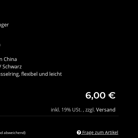
nger
m
in China
 / Schwarz
selring, flexibel und leicht
6,00 €
inkl. 19% USt. , zzgl.
Versand
Frage zum Artikel
nd abweichend)