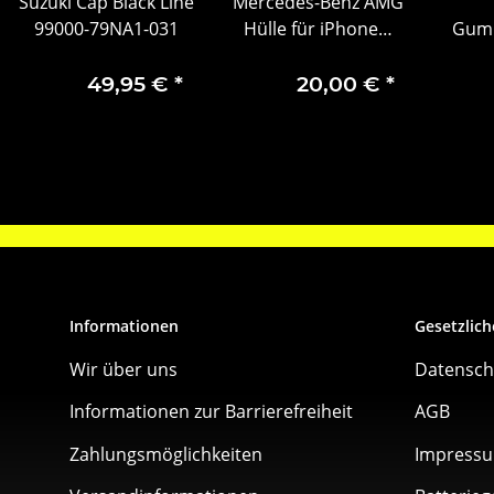
Suzuki Cap Black Line
Mercedes-Benz AMG
99000-79NA1-031
Hülle für iPhone®
Gumm
X/iPhone® XS
Set, 
geb
49,95 €
*
20,00 €
*
V
Informationen
Gesetzlich
Wir über uns
Datensch
Informationen zur Barrierefreiheit
AGB
Zahlungsmöglichkeiten
Impress