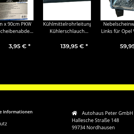
m x 90cm PKW
Kühlmittelrohrleitung
Nebelscheinw
scheibenabdeckung
Kühlerschlauch
Links für Opel
emium Petex
Füllrohr Actros Arocs
C Z02 Caravan 
48110700
Antos A9615002472
09 132619
3,95 €
*
139,95 €
*
59,9
e Informationen
Autohaus Peter GmbH
Hallesche Straße 148
utz
99734 Nordhausen