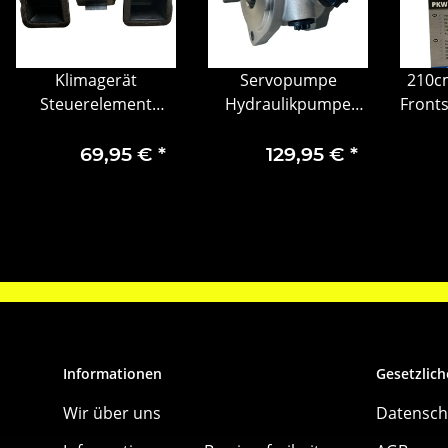
Klimagerät
Servopumpe
210c
Steuerelement
Hydraulikpumpe
Front
Gehäuseteil Opel
Lenkhelfpumpe MB
Pr
Vectra C 1842413
Actros Atego Antos
69,95 €
*
129,95 €
*
Arocs A0034606080
Informationen
Gesetzlich
Wir über uns
Datensch