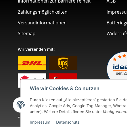
Informationen zur Barrierefreiheit
AGB
Zahlungsmöglichkeiten
Impress
Versandinformationen
Batterieg
Sitemap
Widerruf
Wir versenden mit:
Wie wir Cookies & Co nutzen
Durch Klicken auf „Alle akzeptieren“ gestatten Sie 
Analytics, Google Ads, Google Tag Manager, Whotrax.
unten). Weitere Details finden Sie unter
Konfiguriere
* Alle Preise inkl. gesetzlicher USt., zzgl.
Versand
. Bei so
Impressum
|
Datenschutz