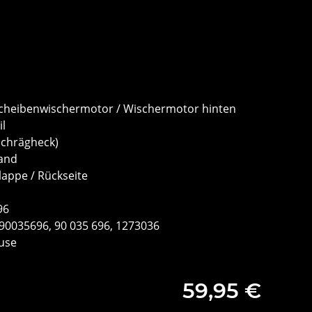
scheibenwischermotor / Wischermotor hinten
il
Schrägheck)
land
lappe / Rückseite
96
0035696, 90 035 696, 1273036
äuse
59,95 €