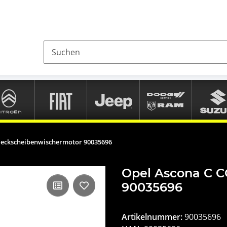
Heckscheibenwischermotor 90035696
Opel Ascona C 
90035696
Artikelnummer:
90035696