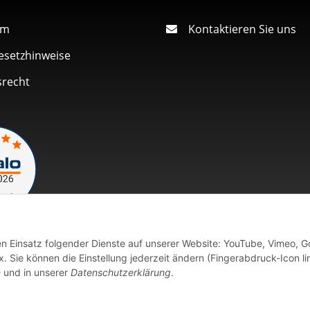
um
Kontaktieren Sie uns
esetzhinweise
srecht
den Einsatz folgender Dienste auf unserer Website: YouTube, Vimeo, G
Vertrag widerrufen
 Sie können die Einstellung jederzeit ändern (Fingerabdruck-Icon li
n
und in unserer
Datenschutzerklärung
.
fort verfügbaren Artikeln erfolgt der Versand innerhalb von 24 Stu