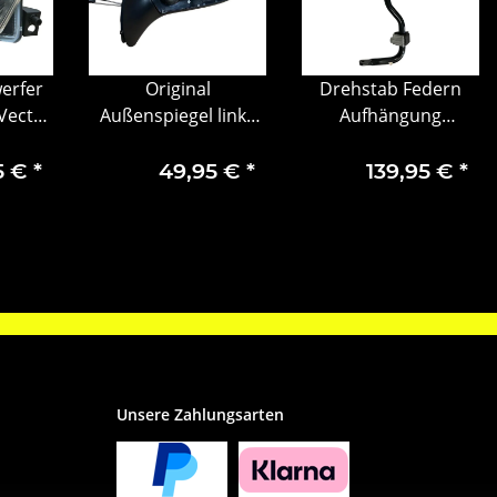
erfer
Original
Drehstab Federn
 Vectra
Außenspiegel links
Aufhängung
CC 02-
für Opel Astra H – OE
Hinterachse
95
13142396
Mercedes Benz
5 €
*
49,95 €
*
139,95 €
*
Sprinter W907
A9073205500
Unsere Zahlungsarten