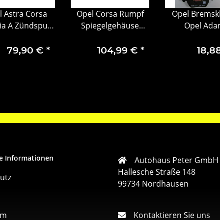
l Astra Corsa
Opel Corsa Rumpf
Opel Bremsk
nia A Zündspule
Spiegelgehäuse
Opel Ad
phi 95528319
Außenspiegel Fuß
39029663
79,90 €
*
104,99 €
*
18,8
e Informationen
Autohaus Peter GmbH
Hallesche Straße 148
utz
99734 Nordhausen
um
Kontaktieren Sie uns