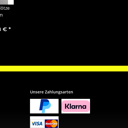
lötze
am
8 €
*
Unsere Zahlungsarten