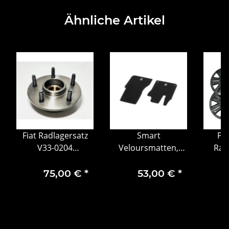
Ähnliche Artikel
Fiat Radlagersatz
Smart
Pe
V33-0204
Veloursmatten,
Rad
K52009867AB
Fahrer-/Beifahrermatten
(Radka
16
75,00 €
*
53,00 €
*