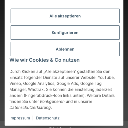
Alle akzeptieren
Konfigurieren
Ablehnen
Wie wir Cookies & Co nutzen
Durch Klicken auf „Alle akzeptieren“ gestatten Sie den
Einsatz folgender Dienste auf unserer Website: YouTube,
Vimeo, Google Analytics, Google Ads, Google Tag
Vertrag widerrufen
Manager, Whotrax. Sie können die Einstellung jederzeit
ändern (Fingerabdruck-Icon links unten). Weitere Details
* Alle Preise inkl. gesetzlicher USt., zzgl.
Versand
. Bei sofort
finden Sie unter
Konfigurieren
und in unserer
verfügbaren Artikeln erfolgt der Versand innerhalb von 24
Datenschutzerklärung
.
Stunden an Werktagen.
Impressum
|
Datenschutz