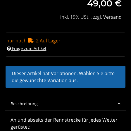
49,00 €
inkl. 19% USt. , zzgl.
Versand
nur noch
2 Auf Lager
Frage zum Artikel
x
Dieser Artikel hat Variationen. Wählen Sie bitte
die gewünschte Variation aus.
Beschreibung
An und abseits der Rennstrecke für jedes Wetter
gerüstet: