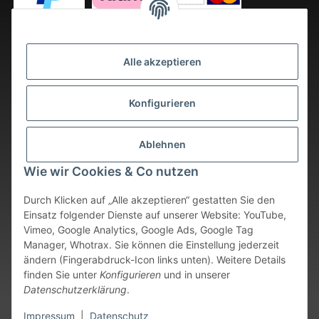
Alle akzeptieren
Konfigurieren
Ablehnen
Wie wir Cookies & Co nutzen
Durch Klicken auf „Alle akzeptieren“ gestatten Sie den
Einsatz folgender Dienste auf unserer Website: YouTube,
Vimeo, Google Analytics, Google Ads, Google Tag
Vertrag widerrufen
Manager, Whotrax. Sie können die Einstellung jederzeit
ändern (Fingerabdruck-Icon links unten). Weitere Details
* Alle Preise inkl. gesetzlicher USt., zzgl.
Versand
. Bei sofort
finden Sie unter
Konfigurieren
und in unserer
verfügbaren Artikeln erfolgt der Versand innerhalb von 24
Datenschutzerklärung
.
Stunden an Werktagen.
Impressum
|
Datenschutz