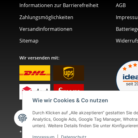
Informationen zur Barrierefreiheit
AGB
Zahlungsmöglichkeiten
Impress
Versandinformationen
Batterieg
Sitemap
Widerruf
Wir versenden mit:
Wie wir Cookies & Co nutzen
Durch Klicken auf „Alle akzeptieren“ gestatten Sie 
Analytics, Google Ads, Google Tag Manager, Whotrax.
unten). Weitere Details finden Sie unter
Konfiguriere
* Alle Preise inkl. gesetzlicher USt., zzgl.
Versand
. Bei so
Impressum
|
Datenschutz