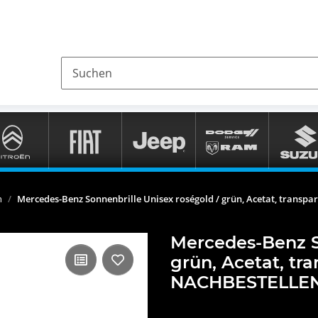
n
Mercedes-Benz Sonnenbrille Unisex roségold / grün, Acetat, trans
Mercedes-Benz S
grün, Acetat, tr
NACHBESTELLE