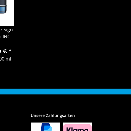
z Sign
n INCC
9 €
*
00 ml
Unsere Zahlungsarten