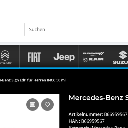
-Benz Sign EdP für Herren INCC 50 ml
Mercedes-Benz S
Artikelnummer:
B66959567
HAN:
B66959567
Kategorie:
Mercedes-Benz