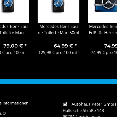
edes-Benz Eau
Mercedes-Benz Eau
Mercedes-Ben
Toilette Man
de Toilette Man 50ml
EdP für Herre
100 ml
79,00 €
*
64,99 €
*
74,9
0 € pro 100 ml
129,98 € pro 100 ml
74,99 € pro 1
e Informationen
Autohaus Peter GmbH
Hallesche Straße 148
utz
99734 Nordhausen