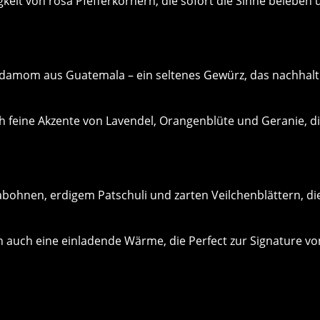
igkeit von rosa Pfefferkörnern, die sofort die Sinne belebe
ardamom aus Guatemala – ein seltenes Gewürz, das nachha
 feine Akzente von Lavendel, Orangenblüte und Geranie, d
bohnen, erdigem Patschuli und zarten Veilchenblättern, di
rn auch eine einladende Wärme, die Perfect zur Signature 