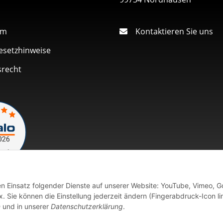
um
Kontaktieren Sie uns
esetzhinweise
srecht
den Einsatz folgender Dienste auf unserer Website: YouTube, Vimeo, G
Vertrag widerrufen
 Sie können die Einstellung jederzeit ändern (Fingerabdruck-Icon li
n
und in unserer
Datenschutzerklärung
.
fort verfügbaren Artikeln erfolgt der Versand innerhalb von 24 Stu