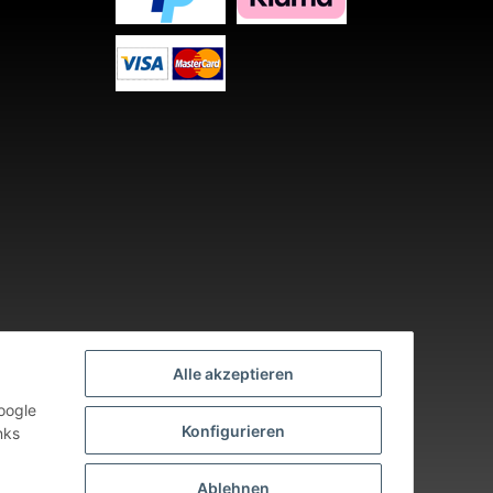
Alle akzeptieren
oogle
Konfigurieren
nks
nden an Werktagen.
Ablehnen